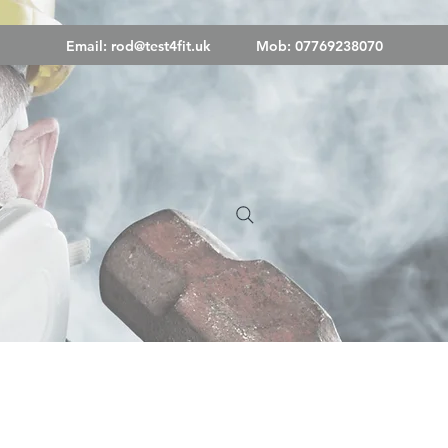
Email:
rod@test4fit.uk
Mob: 07769238070