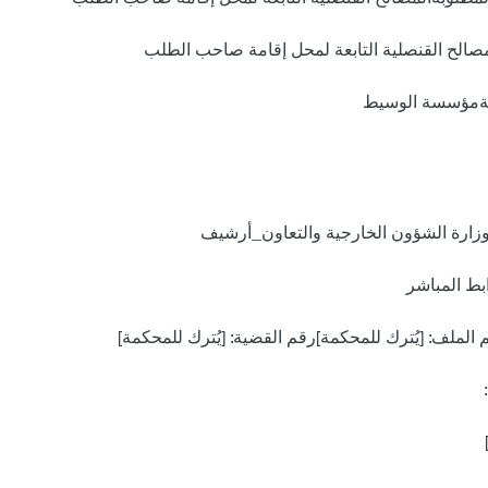
مصالح القنصلية التابعة لمحل إقامة صاحب الطلب
مةمؤسسة الوسيط
)وزارة الشؤون الخارجية والتعاون_أرشيف
بط المباشر
 الملف: [يُترك للمحكمة]رقم القضية: [يُترك للمحكمة]