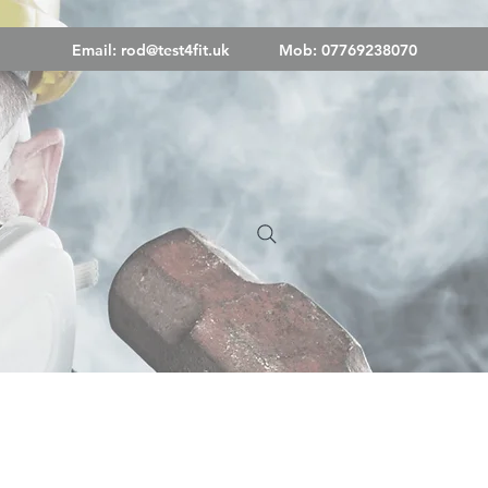
Email:
rod@test4fit.uk
Mob: 07769238070